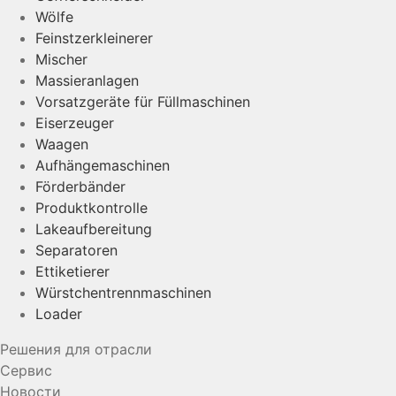
Wölfe
Feinstzerkleinerer
Mischer
Massieranlagen
Vorsatzgeräte für Füllmaschinen
Eiserzeuger
Waagen
Aufhängemaschinen
Förderbänder
Produktkontrolle
Lakeaufbereitung
Separatoren
Ettiketierer
Würstchentrennmaschinen
Loader
Решения для отрасли
Сервис
Новости