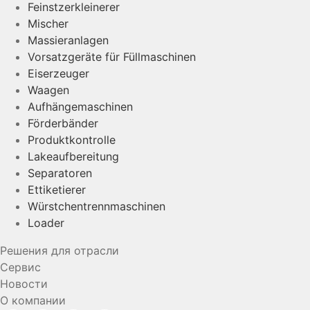
Feinstzerkleinerer
Mischer
Massieranlagen
Vorsatzgeräte für Füllmaschinen
Eiserzeuger
Waagen
Aufhängemaschinen
Förderbänder
Produktkontrolle
Lakeaufbereitung
Separatoren
Ettiketierer
Würstchentrennmaschinen
Loader
Решения для отрасли
Сервис
Новости
О компании