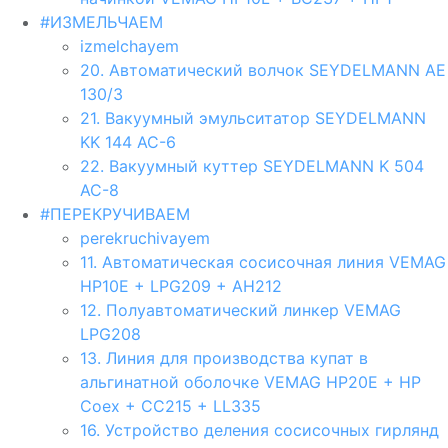
#ИЗМЕЛЬЧАЕМ
izmelchayem
20. Автоматический волчок SEYDELMANN AE
130/3
21. Вакуумный эмульситатор SEYDELMANN
KK 144 AC-6
22. Вакуумный куттер SEYDELMANN K 504
AC-8
#ПЕРЕКРУЧИВАЕМ
perekruchivayem
11. Автоматическая сосисочная линия VEMAG
HP10E + LPG209 + AH212
12. Полуавтоматический линкер VEMAG
LPG208
13. Линия для производства купат в
альгинатной оболочке VEMAG HP20E + HP
Coex + CC215 + LL335
16. Устройство деления сосисочных гирлянд