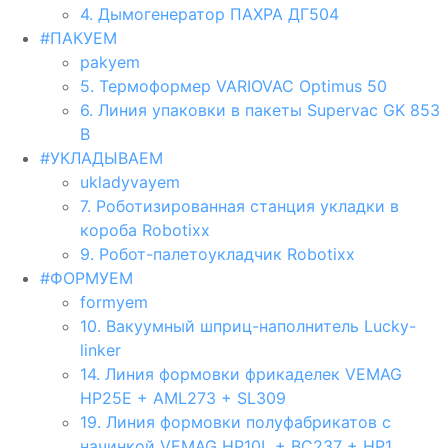
4. Дымогенератор ПАХРА ДГ504
#ПАКУЕМ
pakyem
5. Термоформер VARIOVAC Optimus 50
6. Линия упаковки в пакеты Supervac GK 853
В
#УКЛАДЫВАЕМ
ukladyvayem
7. Роботизированная станция укладки в
короба Robotixx
9. Робот-палетоукладчик Robotixx
#ФОРМУЕМ
formyem
10. Вакуумный шприц-наполнитель Lucky-
linker
14. Линия формовки фрикаделек VEMAG
HP25E + AML273 + SL309
19. Линия формовки полуфабрикатов с
начинкой VEMAG HP10L + BC237 + HP1