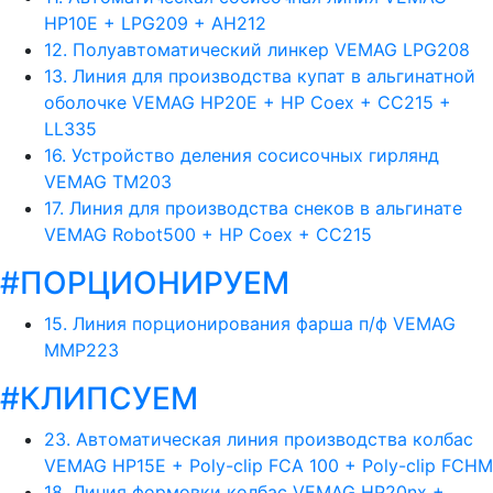
HP10E + LPG209 + AH212
12. Полуавтоматический линкер VEMAG LPG208
13. Линия для производства купат в альгинатной
оболочке VEMAG HP20E + HP Coex + CC215 +
LL335
16. Устройство деления сосисочных гирлянд
VEMAG TM203
17. Линия для производства снеков в альгинате
VEMAG Robot500 + HP Coex + CC215
#ПОРЦИОНИРУЕМ
15. Линия порционирования фарша п/ф VEMAG
MMP223
#КЛИПСУЕМ
23. Автоматическая линия производства колбас
VEMAG HP15E + Poly-clip FCA 100 + Poly-clip FCHM
18. Линия формовки колбас VEMAG HP20nx +