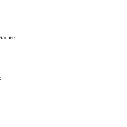
 данных
к