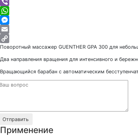
Telegram
Viber
WhatsApp
Messenger
Email
Поворотный массажер GUENTHER GPA 300 для небольши
Copy
Link
Два направления вращения для интенсивного и береж
Вращающийся барабан с автоматическим бесступенч
Применение