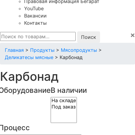
Правовая информация Бегарат
YouTube
Вакансии
Контакты
×
Искать:
Главная
>
Продукты
>
Мясопродукты
>
Деликатесы мясные
>
Карбонад
Карбонад
Оборудование
В наличии
Процесс