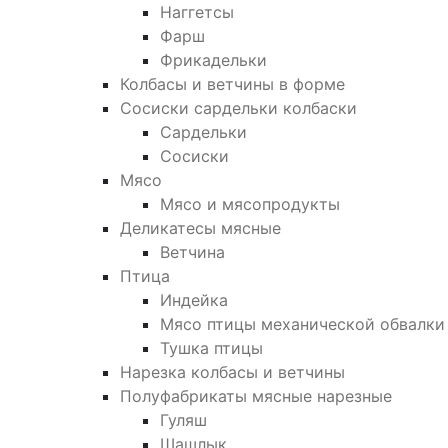
Наггетсы
Фарш
Фрикадельки
Колбасы и ветчины в форме
Сосиски сардельки колбаски
Сардельки
Сосиски
Мясо
Мясо и мясопродукты
Деликатесы мясные
Ветчина
Птица
Индейка
Мясо птицы механической обвалки
Тушка птицы
Нарезка колбасы и ветчины
Полуфабрикаты мясные нарезные
Гуляш
Шашлык