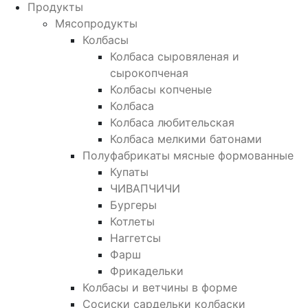
Продукты
Мясопродукты
Колбасы
Колбаса сыровяленая и
сырокопченая
Колбасы копченые
Колбаса
Колбаса любительская
Колбаса мелкими батонами
Полуфабрикаты мясные формованные
Купаты
ЧИВАПЧИЧИ
Бургеры
Котлеты
Наггетсы
Фарш
Фрикадельки
Колбасы и ветчины в форме
Сосиски сардельки колбаски