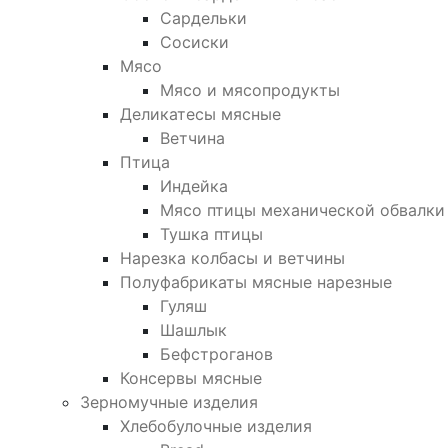
Сардельки
Сосиски
Мясо
Мясо и мясопродукты
Деликатесы мясные
Ветчина
Птица
Индейка
Мясо птицы механической обвалки
Тушка птицы
Нарезка колбасы и ветчины
Полуфабрикаты мясные нарезные
Гуляш
Шашлык
Бефстроганов
Консервы мясные
Зерномучные изделия
Хлебобулочные изделия