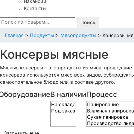
Вакансии
Контакты
Искать:
Главная
>
Продукты
>
Мясопродукты
>
Консервы мя
Консервы мясные
Мясные консервы – это продукты из мяса, прошедшие 
консервов используется мясо всех видов, субпродукт
самостоятельное блюдо или в составе другого.
Оборудование
В наличии
Процесс
Загрузить еще