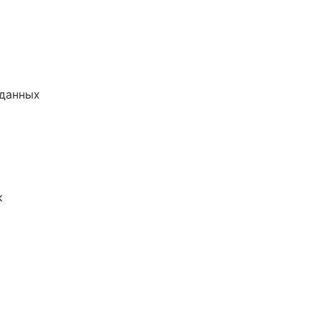
 данных
к