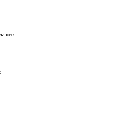
 данных
к