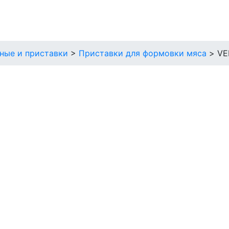
ные и приставки
>
Приставки для формовки мяса
>
VE