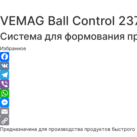
VEMAG Ball Control 23
Система для формования п
Избранное
Facebook
VK
Telegram
Viber
WhatsApp
Messenger
Email
Предназначена для производства продуктов быстрого 
Copy