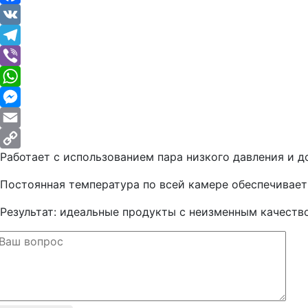
Facebook
VK
Telegram
Viber
WhatsApp
Messenger
Email
Работает с использованием пара низкого давления и 
Copy
Link
Постоянная температура по всей камере обеспечивает
Результат: идеальные продукты с неизменным качеств