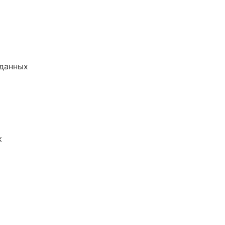
 данных
к