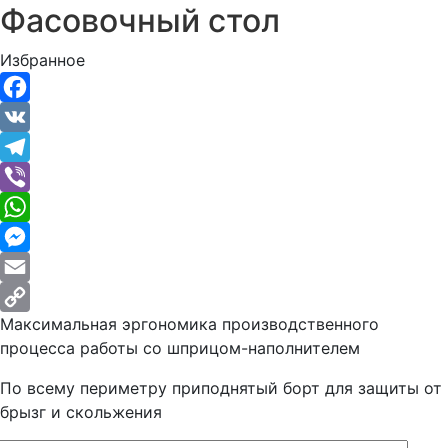
Фасовочный стол
Избранное
Facebook
VK
Telegram
Viber
WhatsApp
Messenger
Email
Максимальная эргономика производственного
Copy
процесса работы со шприцом-наполнителем
Link
По всему периметру приподнятый борт для защиты от
брызг и скольжения