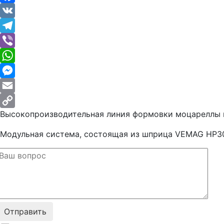
Facebook
VK
Telegram
Viber
WhatsApp
Messenger
Email
Высокопроизводительная линия формовки моцареллы 
Copy
Link
Модульная система, состоящая из шприца VEMAG HP30E