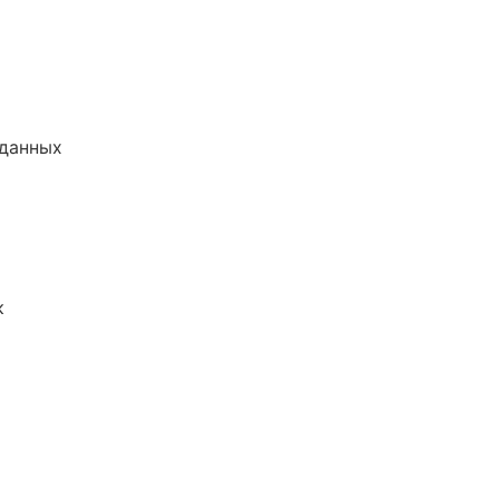
 данных
к