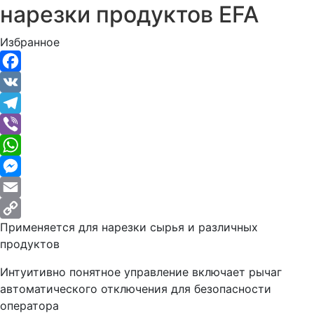
нарезки продуктов EFA
Избранное
Facebook
VK
Telegram
Viber
WhatsApp
Messenger
Email
Применяется для нарезки сырья и различных
Copy
продуктов
Link
Интуитивно понятное управление включает рычаг
автоматического отключения для безопасности
оператора