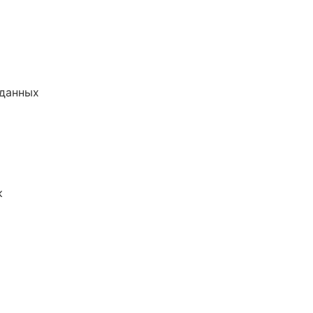
 данных
к