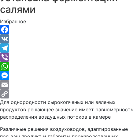
салями
Избранное
Facebook
VK
Telegram
Viber
WhatsApp
Messenger
Email
Для однородности сырокопченых или вяленых
Copy
продуктов решающее значение имеет равномерность
Link
распределения воздушных потоков в камере
Различные решения воздуховодов, адаптированные
под ваш продукт и габариты производственных