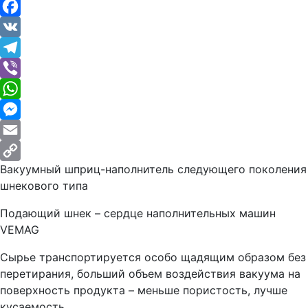
Facebook
VK
Telegram
Viber
WhatsApp
Messenger
Email
Вакуумный шприц-наполнитель следующего поколения
Copy
шнекового типа
Link
Подающий шнек – сердце наполнительных машин
VEMAG
Сырье транспортируется особо щадящим образом без
перетирания, больший объем воздействия вакуума на
поверхность продукта – меньше пористость, лучше
кусаемость