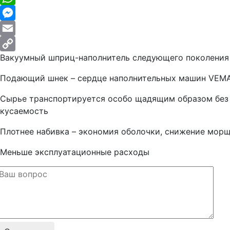
WhatsApp
Messenger
Email
Вакуумный шприц-наполнитель следующего поколения
Copy
Link
Подающий шнек – сердце наполнительных машин VEM
Сырье транспортируется особо щадящим образом без 
кусаемость
Плотнее набивка – экономия оболочки, снижение мор
Меньше эксплуатационные расходы