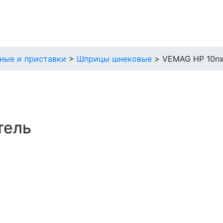
ные и приставки
>
Шприцы шнековые
>
VEMAG HP 10n
тель