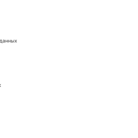
 данных
к