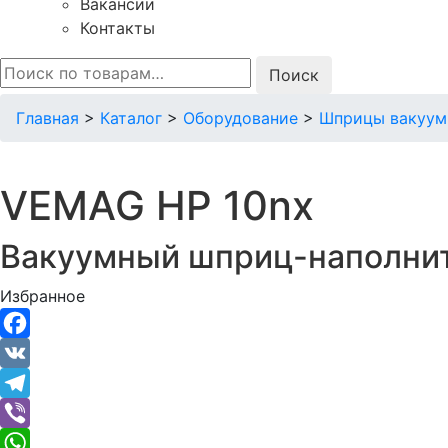
Вакансии
Контакты
Искать:
Главная
>
Каталог
>
Оборудование
>
Шприцы вакуум
VEMAG HP 10nx
Вакуумный шприц-наполни
Избранное
Facebook
VK
Telegram
Viber