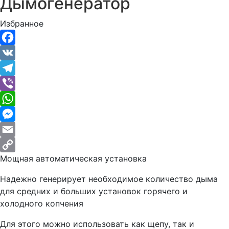
Дымогенератор
Избранное
Facebook
VK
Telegram
Viber
WhatsApp
Messenger
Email
Мощная автоматическая установка
Copy
Link
Надежно генерирует необходимое количество дыма
для средних и больших установок горячего и
холодного копчения
Для этого можно использовать как щепу, так и