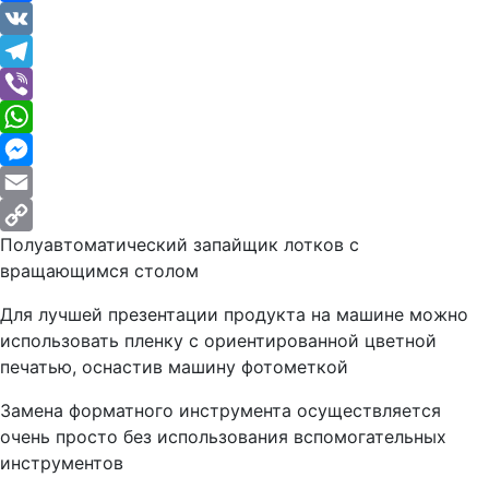
Facebook
VK
Telegram
Viber
WhatsApp
Messenger
Email
Полуавтоматический запайщик лотков с
Copy
вращающимся столом
Link
Для лучшей презентации продукта на машине можно
использовать пленку с ориентированной цветной
печатью, оснастив машину фотометкой
Замена форматного инструмента осуществляется
очень просто без использования вспомогательных
инструментов