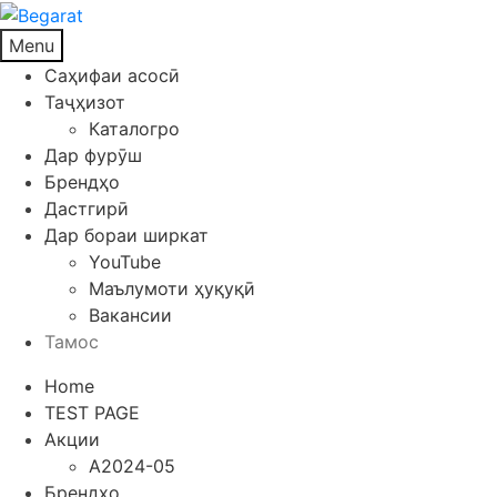
Menu
Саҳифаи асосӣ
Таҷҳизот
Каталогро
Дар фурӯш
Брендҳо
Дастгирӣ
Дар бораи ширкат
YouTube
Маълумоти ҳуқуқӣ
Вакансии
Тамос
Home
TEST PAGE
Акции
A2024-05
Брендҳо