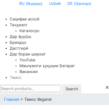
RU
(
Russian
)
Uzbek
DE
(
German
)
Саҳифаи асосӣ
Таҷҳизот
Каталогро
Дар фурӯш
Брендҳо
Дастгирӣ
Дар бораи ширкат
YouTube
Маълумоти ҳуқуқии Бегарат
Вакансии
Тамос
×
Search
for:
Главная
>
Тамос Begarat