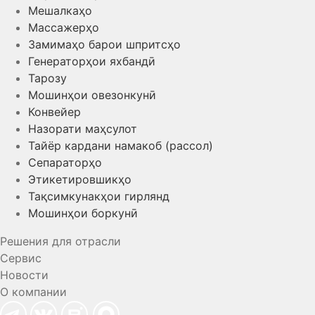
Мешалкаҳо
Массажерҳо
Замимаҳо барои шпритсҳо
Генераторҳои яхбандӣ
Тарозу
Мошинҳои овезонкунӣ
Конвейер
Назорати маҳсулот
Тайёр кардани намакоб (рассол)
Сепараторҳо
Этикетировшикҳо
Тақсимкунакҳои гирлянд
Мошинҳои боркунӣ
Решения для отрасли
Сервис
Новости
О компании