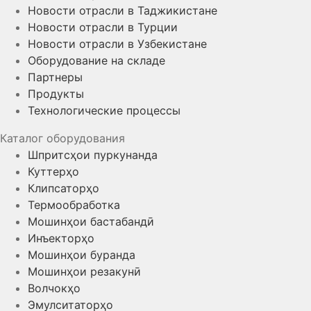
Новости отрасли в Таджикистане
Новости отрасли в Турции
Новости отрасли в Узбекистане
Оборудование на складе
Партнеры
Продукты
Технологические процессы
Каталог оборудования
Шпритсҳои пуркунанда
Куттерҳо
Клипсаторҳо
Термообработка
Мошинҳои бастабандӣ
Инъекторҳо
Мошинҳои буранда
Мошинҳои резакунӣ
Волчокҳо
Эмулситаторҳо