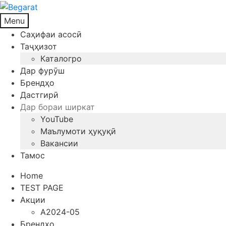
Menu
Саҳифаи асосӣ
Таҷҳизот
Каталогро
Дар фурӯш
Брендҳо
Дастгирӣ
Дар бораи ширкат
YouTube
Маълумоти ҳуқуқӣ
Вакансии
Тамос
Home
TEST PAGE
Акции
A2024-05
Брендҳо