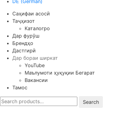
DE
(
German
)
Саҳифаи асосӣ
Таҷҳизот
Каталогро
Дар фурӯш
Брендҳо
Дастгирӣ
Дар бораи ширкат
YouTube
Маълумоти ҳуқуқии Бегарат
Вакансии
Тамос
Search
for: