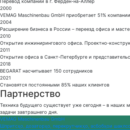
Перевод компании в г. Ферден-на-Аллер
2000
VEMAG Maschinenbau GmbH приобретает 51% компании 
2004
Расширение бизнеса в России – переезд офиса и маст
2010
Открытие инжинирингового офиса. Проектно-констру
2011
Открытие офиса в Санкт-Петербурге и представительс
2018
BEGARAT насчитывает 150 сотрудников
2021
Становятся постоянными 85% наших клиентов
Партнерство
Техника будущего существует уже сегодня – в наших 
задачи завтрашнего дня.
VEMAG Maschinenbau GmbH
Шпритсҳо, дозаторҳо, перекрутчикҳо, асбобҳои шаклсо