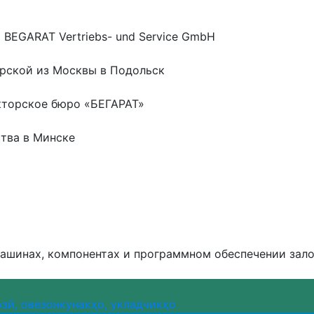
BEGARAT Vertriebs- und Service GmbH
ерской из Москвы в Подольск
кторское бюро «БЕГАРАТ»
тва в Минске
машинах, компонентах и программном обеспечении зал
зӣ, овезонкунакҳо, укладчикҳо