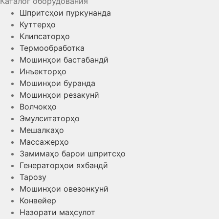
Каталог оборудования
Шпритсҳои пуркунанда
Куттерҳо
Клипсаторҳо
Термообработка
Мошинҳои бастабандӣ
Инъекторҳо
Мошинҳои буранда
Мошинҳои резакунӣ
Волчокҳо
Эмулситаторҳо
Мешалкаҳо
Массажерҳо
Замимаҳо барои шпритсҳо
Генераторҳои яхбандӣ
Тарозу
Мошинҳои овезонкунӣ
Конвейер
Назорати маҳсулот