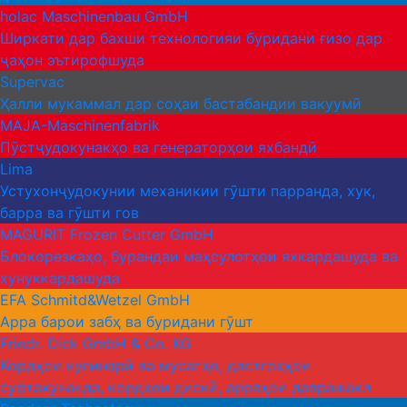
holac Maschinenbau GmbH
Ширкати дар бахши технологияи буридани ғизо дар
ҷаҳон эътирофшуда
Supervac
Ҳалли мукаммал дар соҳаи бастабандии вакуумӣ
MAJA-Maschinenfabrik
Пӯстҷудокунакҳо ва генераторҳои яхбандӣ
Lima
Устухонҷудокунии механикии гӯшти парранда, хук,
барра ва гӯшти гов
MAGURIT Frozen Cutter GmbH
Блокорезкаҳо, бурандаи маҳсулотҳои яхкардашуда ва
хунуккардашуда
EFA Schmitd&Wetzel GmbH
Арра барои забҳ ва буридани гӯшт
Friedr. Dick GmbH & Co. KG
Кордҳои кулинарӣ ва мусатҳо, дастгоҳҳои
суфтакунанда, кордҳои дискӣ, арраҳои даврашакл