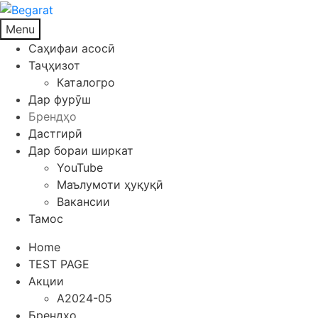
Menu
Саҳифаи асосӣ
Таҷҳизот
Каталогро
Дар фурӯш
Брендҳо
Дастгирӣ
Дар бораи ширкат
YouTube
Маълумоти ҳуқуқӣ
Вакансии
Тамос
Home
TEST PAGE
Акции
A2024-05
Брендҳо