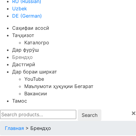
RU
(
Russian
)
Uzbek
DE
(
German
)
Саҳифаи асосӣ
Таҷҳизот
Каталогро
Дар фурӯш
Брендҳо
Дастгирӣ
Дар бораи ширкат
YouTube
Маълумоти ҳуқуқии Бегарат
Вакансии
Тамос
×
Search
for:
Главная
>
Брендҳо