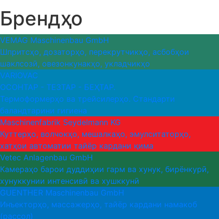
Брендҳо
VEMAG Maschinenbau GmbH
Шпритсҳо, дозаторҳо, перекрутчикҳо, асбобҳои
шаклсозӣ, овезонкунакҳо, укладчикҳо
VARIOVAC
ОСОНТАР - ТЕЗТАР - БЕҲТАР.
Термоформерҳо ва трейсилерҳо. Стандарти
баландтарини гигиена
Maschinenfabrik Seydelmann KG
Куттерҳо, волчокҳо, мешалкаҳо, эмулситаторҳо,
хатҳои автоматии тайёр кардани қима
Vetec Anlagenbau GmbH
Камераҳо барои дуддиҳии гарм ва хунук, бирёнкурӣ,
хунуккунии интенсивӣ ва хушккунӣ
GUENTHER Maschinenbau GmbH
Инъекторҳо, массажерҳо, тайёр кардани намакоб
(рассол)