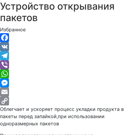
Устройство открывания
пакетов
Избранное
Facebook
VK
Telegram
Viber
WhatsApp
Messenger
Email
Облегчает и ускоряет процесс укладки продукта в
Copy
пакеты перед запайкой,при использовании
Link
одноразмерных пакетов