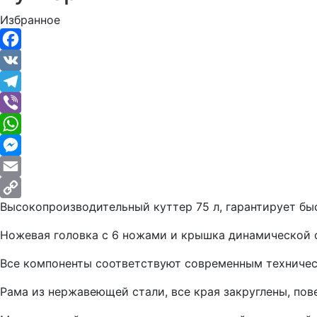
Избранное
Facebook
VK
Telegram
Viber
WhatsApp
Messenger
Email
Высокопроизводительный куттер 75 л, гарантирует бы
Copy
Link
Ножевая головка с 6 ножами и крышка динамической
Все компоненты соответствуют современным техниче
Рама из нержавеющей стали, все края закруглены, по