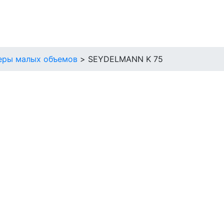
еры малых объемов
>
SEYDELMANN K 75