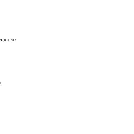
 данных
к