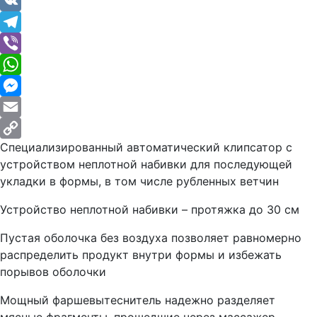
Facebook
VK
Telegram
Viber
WhatsApp
Messenger
Email
Специализированный автоматический клипсатор с
Copy
устройством неплотной набивки для последующей
Link
укладки в формы, в том числе рубленных ветчин
Устройство неплотной набивки – протяжка до 30 см
Пустая оболочка без воздуха позволяет равномерно
распределить продукт внутри формы и избежать
порывов оболочки
Мощный фаршевытеснитель надежно разделяет