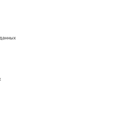
 данных
к