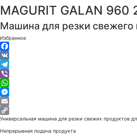
MAGURIT GALAN 960 
Машина для резки свежего
Избранное
Facebook
VK
Telegram
Viber
WhatsApp
Messenger
Email
Универсальная машина для резки свежих продуктов д
Copy
Link
Непрерывная подача продукта