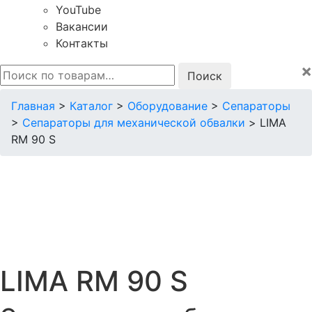
YouTube
Вакансии
Контакты
×
Искать:
Главная
>
Каталог
>
Оборудование
>
Сепараторы
>
Сепараторы для механической обвалки
>
LIMA
RM 90 S
LIMA RM 90 S