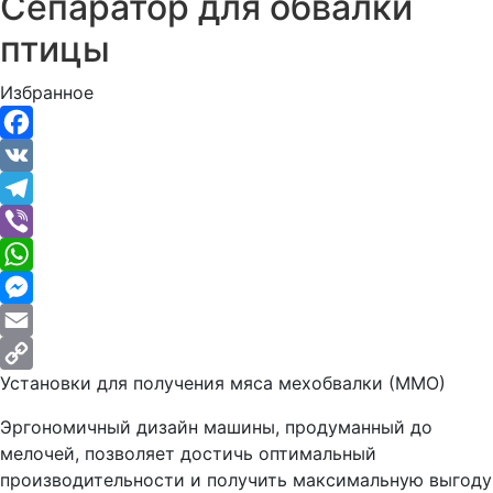
Сепаратор для обвалки
птицы
Избранное
Facebook
VK
Telegram
Viber
WhatsApp
Messenger
Email
Установки для получения мяса мехобвалки (ММО)
Copy
Link
Эргономичный дизайн машины, продуманный до
мелочей, позволяет достичь оптимальный
производительности и получить максимальную выгоду