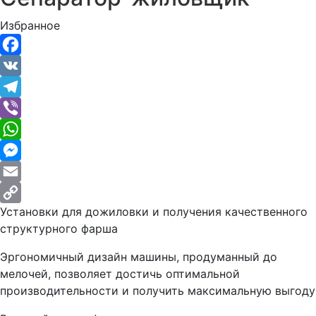
Избранное
Facebook
VK
Telegram
Viber
WhatsApp
Messenger
Email
Установки для дожиловки и получения качественного
Copy
структурного фарша
Link
Эргономичный дизайн машины, продуманный до
мелочей, позволяет достичь оптимальной
производительности и получить максимальную выгоду