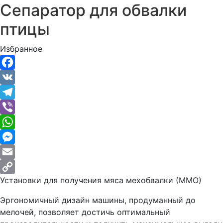
Сепаратор для обвалки
птицы
Избранное
Facebook
VK
Telegram
Viber
WhatsApp
Messenger
Email
Установки для получения мяса мехобвалки (ММО)
Copy
Link
Эргономичный дизайн машины, продуманный до
мелочей, позволяет достичь оптимальный