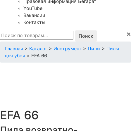
Правовая информация Бегарат
YouTube
Вакансии
Контакты
×
Искать:
Главная
>
Каталог
>
Инструмент
>
Пилы
>
Пилы
для убоя
>
EFA 66
EFA 66
Пила возвратно-