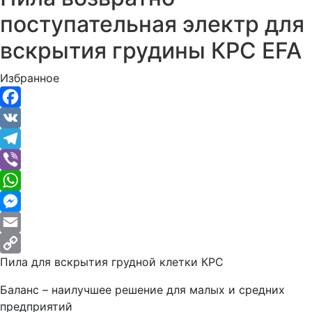
поступательная электр для
вскрытия грудины КРС EFA
Избранное
Facebook
VK
Telegram
Viber
WhatsApp
Messenger
Email
Пила для вскрытия грудной клетки КРС
Copy
Link
Баланс – наилучшее решение для малых и средних
предприятий