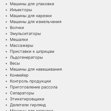
Машины для упаковки
Инъекторы
Машины для нарезки
Машины для измельчения
Волчки
Эмульситаторы
Мешалки
Массажеры
Приставки к шприцам
Льдогенераторы
Весы
Машины для навешивания
Конвейер
Контроль продукции
Приготовление рассола
Сепараторы
Этикетировщики
Делители гирлянд
Машины для загрузки