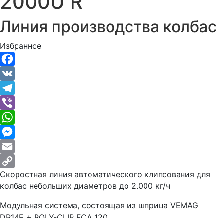
2000U R
Линия производства колбас
Избранное
Facebook
VK
Telegram
Viber
WhatsApp
Messenger
Email
Скоростная линия автоматического клипсования для
Copy
колбас небольших диаметров до 2.000 кг/ч
Link
Модульная система, состоящая из шприца VEMAG
DP14E + POLY-CLIP FCA 120