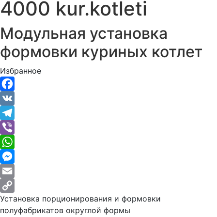
4000 kur.kotleti
Модульная установка
формовки куриных котлет
Избранное
Facebook
VK
Telegram
Viber
WhatsApp
Messenger
Email
Установка порционирования и формовки
Copy
полуфабрикатов округлой формы
Link