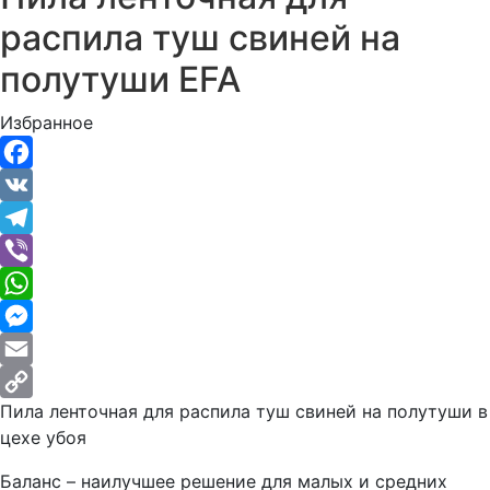
распила туш cвиней на
полутуши EFA
Избранное
Facebook
VK
Telegram
Viber
WhatsApp
Messenger
Email
Пила ленточная для распила туш cвиней на полутуши в
Copy
цехе убоя
Link
Баланс – наилучшее решение для малых и средних