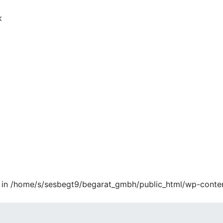
к
ool in /home/s/sesbegt9/begarat_gmbh/public_html/wp-conte