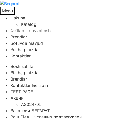
Menu
Uskuna
Katalog
Qo’llab – quvvatlash
Brendlar
Sotuvda mavjud
Biz haqimizda
Kontaktlar
Bosh sahifa
Biz haqimizda
Brendlar
Kontaktlar Бегарат
TEST PAGE
Акции
A2024-05
Вакансии БЕГАРАТ
Ваш EMAIL успешно подтвержден!