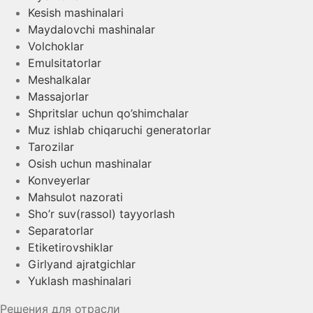
Kesish mashinalari
Maydalovchi mashinalar
Volchoklar
Emulsitatorlar
Meshalkalar
Massajorlar
Shpritslar uchun qo’shimchalar
Muz ishlab chiqaruchi generatorlar
Tarozilar
Osish uchun mashinalar
Konveyerlar
Mahsulot nazorati
Sho’r suv(rassol) tayyorlash
Separatorlar
Etiketirovshiklar
Girlyand ajratgichlar
Yuklash mashinalari
Решения для отрасли