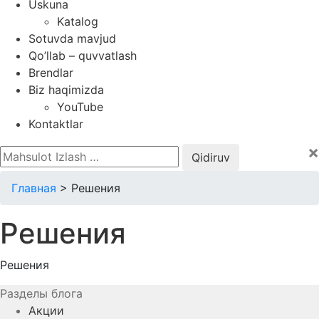
Uskuna
Katalog
Sotuvda mavjud
Qo’llab – quvvatlash
Brendlar
Biz haqimizda
YouTube
Kontaktlar
×
Qidirshish:
Главная
>
Решения
Решения
Решения
Разделы блога
Акции