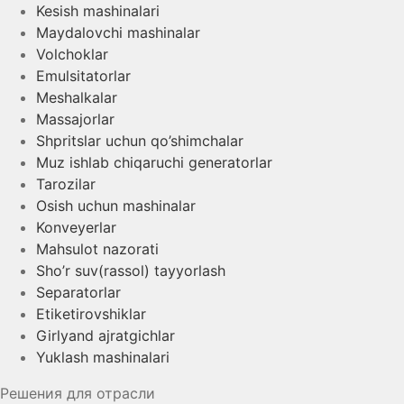
Kesish mashinalari
Maydalovchi mashinalar
Volchoklar
Emulsitatorlar
Meshalkalar
Massajorlar
Shpritslar uchun qo’shimchalar
Muz ishlab chiqaruchi generatorlar
Tarozilar
Osish uchun mashinalar
Konveyerlar
Mahsulot nazorati
Sho’r suv(rassol) tayyorlash
Separatorlar
Etiketirovshiklar
Girlyand ajratgichlar
Yuklash mashinalari
Решения для отрасли