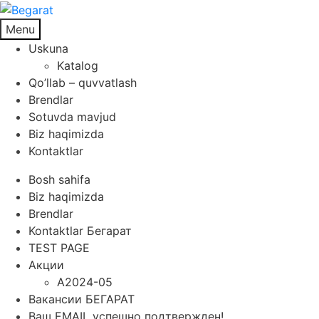
Menu
Uskuna
Katalog
Qo’llab – quvvatlash
Brendlar
Sotuvda mavjud
Biz haqimizda
Kontaktlar
Bosh sahifa
Biz haqimizda
Brendlar
Kontaktlar Бегарат
TEST PAGE
Акции
A2024-05
Вакансии БЕГАРАТ
Ваш EMAIL успешно подтвержден!