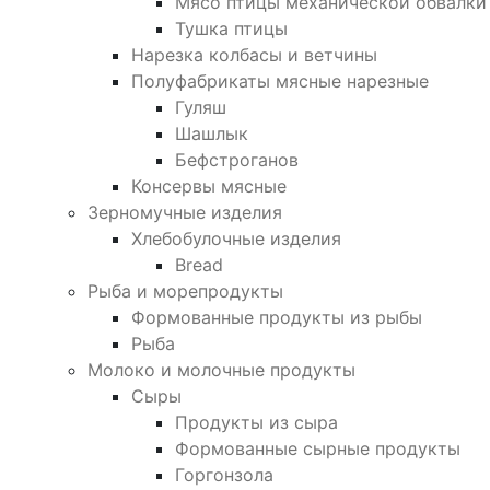
Мясо птицы механической обвалки
Тушка птицы
Нарезка колбасы и ветчины
Полуфабрикаты мясные нарезные
Гуляш
Шашлык
Бефстроганов
Консервы мясные
Зерномучные изделия
Хлебобулочные изделия
Bread
Рыба и морепродукты
Формованные продукты из рыбы
Рыба
Молоко и молочные продукты
Сыры
Продукты из сыра
Формованные сырные продукты
Горгонзола